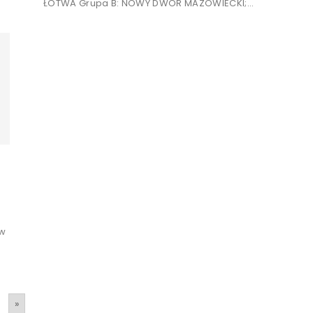
ŁOTWA Grupa B: NOWY DWÓR MAZOWIECKI;...
ów
»