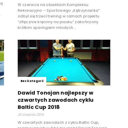
ką
16 czerwca na obiektach Kompleksu
Rekreacyjno – Sportowego „Kętrzynianka”
.
odbył się trzeci trening w ramach projektu
“zRęcznie kręcimy na piasku” zakończony
krótkim sparingiem młodych...
Bez kategorii
Dawid Tonojan najlepszy w
czwartych zawodach cyklu
Baltic Cup 2018
23 sierpnia 2018
W czwartych zawodach z cyklu Baltic Cup,