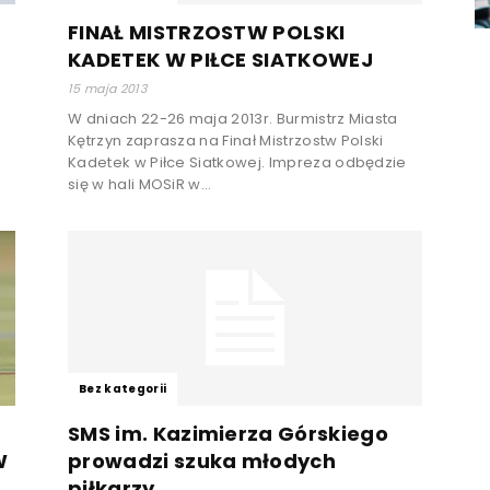
FINAŁ MISTRZOSTW POLSKI
KADETEK W PIŁCE SIATKOWEJ
15 maja 2013
W dniach 22-26 maja 2013r. Burmistrz Miasta
Kętrzyn zaprasza na Finał Mistrzostw Polski
Kadetek w Piłce Siatkowej. Impreza odbędzie
się w hali MOSiR w...
Bez kategorii
SMS im. Kazimierza Górskiego
W
prowadzi szuka młodych
piłkarzy