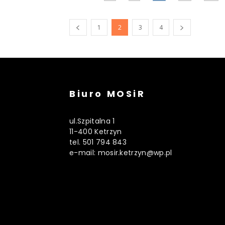
1
2
3
4
Biuro MOSiR
ul.Szpitalna 1
11-400 Ketrzyn
tel. 501 794 843
e-mail: mosir.ketrzyn@wp.pl