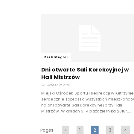
Bez kategorii
Dni otwarte Sali Korekcyjnej w
Hali Mistrzów
28 września 2016
Miejski Ośrodek Sportu i Rekreacji w Kętrzynie
serdecznie zaprasza wszystkich mieszkańc
na dni otwarte Sali Korekcyjnej przy Hali
Mistrzów. W dniach 3-4 października 2016r....
Pages:
«
1
2
3
4