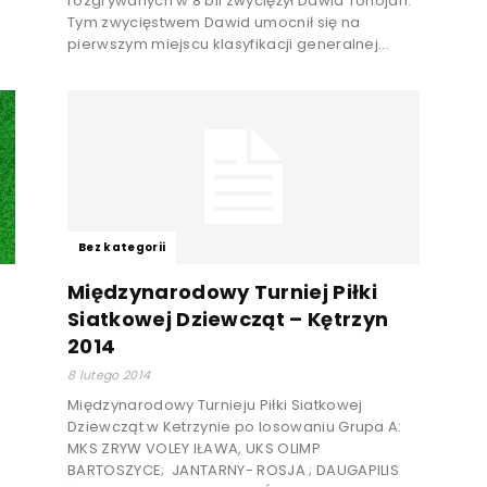
rozgrywanych w 8 bil zwyciężył Dawid Tonojan.
Tym zwycięstwem Dawid umocnił się na
pierwszym miejscu klasyfikacji generalnej...
Bez kategorii
Międzynarodowy Turniej Piłki
Siatkowej Dziewcząt – Kętrzyn
2014
8 lutego 2014
Międzynarodowy Turnieju Piłki Siatkowej
Dziewcząt w Ketrzynie po losowaniu Grupa A:
MKS ZRYW VOLEY IŁAWA, UKS OLIMP
BARTOSZYCE; JANTARNY- ROSJA ; DAUGAPILIS