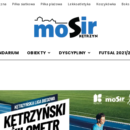
czna
Piłka siatkowa
Piłka plażowa
Lekkoatletyka
Koszykówka
Boks
NDARIUM
OBIEKTY
DYSCYPLINY
FUTSAL 2021/
Archiwalna
wersja