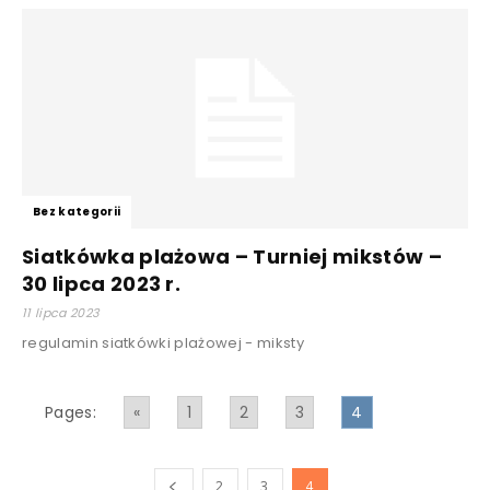
Bez kategorii
Siatkówka plażowa – Turniej mikstów –
30 lipca 2023 r.
11 lipca 2023
regulamin siatkówki plażowej - miksty
Pages:
«
1
2
3
4
2
3
4