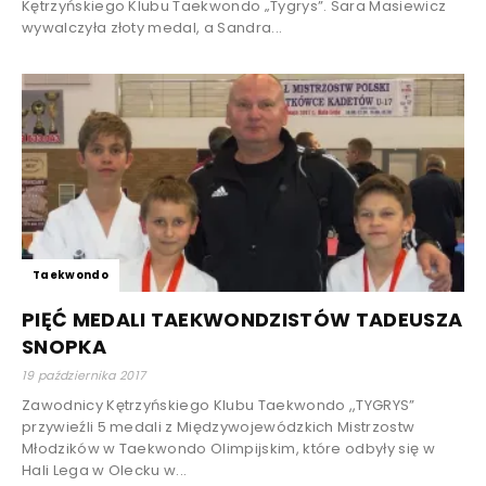
Kętrzyńskiego Klubu Taekwondo „Tygrys”. Sara Masiewicz
wywalczyła złoty medal, a Sandra...
Taekwondo
PIĘĆ MEDALI TAEKWONDZISTÓW TADEUSZA
SNOPKA
19 października 2017
Zawodnicy Kętrzyńskiego Klubu Taekwondo ,,TYGRYS”
przywieźli 5 medali z Międzywojewódzkich Mistrzostw
Młodzików w Taekwondo Olimpijskim, które odbyły się w
Hali Lega w Olecku w...