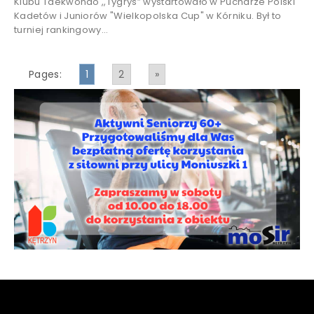
Klubu Taekwondo ,,Tygrys” wystartowało w Pucharze Polski
Kadetów i Juniorów "Wielkopolska Cup" w Kórniku. Był to
turniej rankingowy...
Pages:
1
2
»