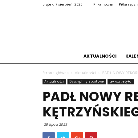
piątek, 7 sierpień, 2026
Piłka nożna
Piłka ręcz
AKTUALNOŚCI
KALE
Strona główna
Aktualności
PADŁ NOWY REKOR
Aktualności
Dyscypliny sportowe
Lekkoatletyka
PADŁ NOWY R
KĘTRZYŃSKIE
28 lipca 2023