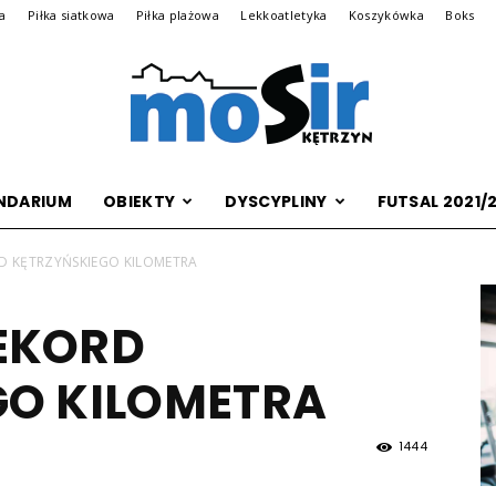
na
Piłka siatkowa
Piłka plażowa
Lekkoatletyka
Koszykówka
Boks
NDARIUM
OBIEKTY
DYSCYPLINY
FUTSAL 2021/
Archiwalna
D KĘTRZYŃSKIEGO KILOMETRA
EKORD
wersja
GO KILOMETRA
1444