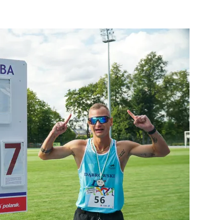
strony
MOSiR
Kętrzyn