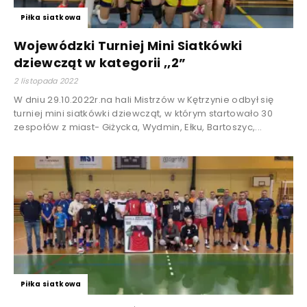
Piłka siatkowa
Wojewódzki Turniej Mini Siatkówki
dziewcząt w kategorii ,,2”
2 listopada 2022
W dniu 29.10.2022r.na hali Mistrzów w Kętrzynie odbył się
turniej mini siatkówki dziewcząt, w którym startowało 30
zespołów z miast- Giżycka, Wydmin, Ełku, Bartoszyc,...
Piłka siatkowa