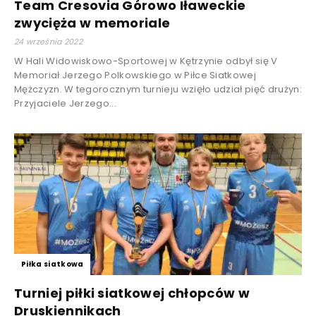
Team Cresovia Górowo Iławeckie
zwycięża w memoriale
24 września 2022
W Hali Widowiskowo-Sportowej w Kętrzynie odbył się V
Memoriał Jerzego Polkowskiego w Piłce Siatkowej
Mężczyzn. W tegorocznym turnieju wzięło udział pięć drużyn:
Przyjaciele Jerzego...
Piłka siatkowa
Turniej piłki siatkowej chłopców w
Druskiennikach