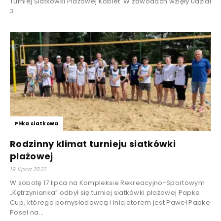
Turniej Siatkówki Plażowej Kobiet. W zawodach wzięły udział
3...
Piłka siatkowa
Rodzinny klimat turnieju siatkówki
plażowej
19 lipca 2022
W sobotę 17 lipca na Kompleksie Rekreacyjno-Sportowym
„Kętrzynianka” odbył się turniej siatkówki plażowej Papke
Cup, którego pomysłodawcą i inicjatorem jest Paweł Papke
Poseł na...