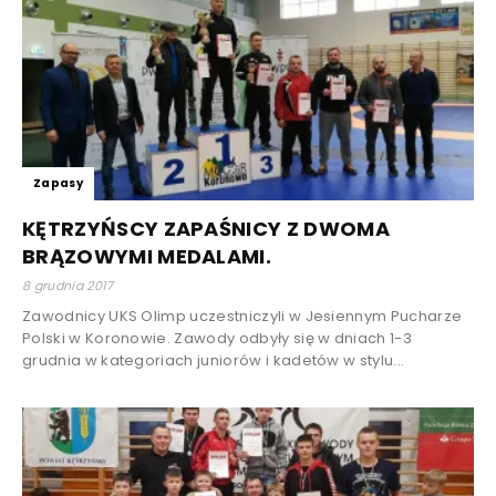
Zapasy
KĘTRZYŃSCY ZAPAŚNICY Z DWOMA
BRĄZOWYMI MEDALAMI.
8 grudnia 2017
Zawodnicy UKS Olimp uczestniczyli w Jesiennym Pucharze
Polski w Koronowie. Zawody odbyły się w dniach 1-3
grudnia w kategoriach juniorów i kadetów w stylu...