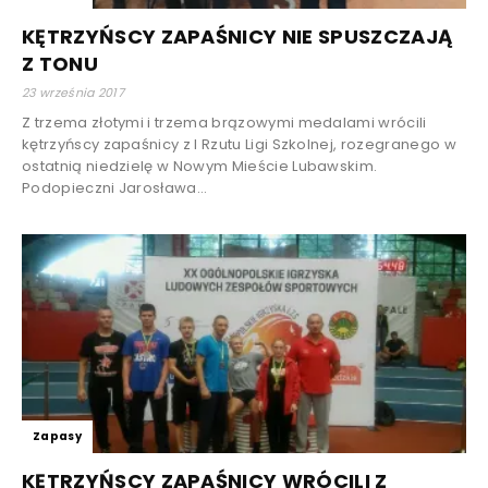
KĘTRZYŃSCY ZAPAŚNICY NIE SPUSZCZAJĄ
Z TONU
23 września 2017
Z trzema złotymi i trzema brązowymi medalami wrócili
kętrzyńscy zapaśnicy z I Rzutu Ligi Szkolnej, rozegranego w
ostatnią niedzielę w Nowym Mieście Lubawskim.
Podopieczni Jarosława...
Zapasy
KĘTRZYŃSCY ZAPAŚNICY WRÓCILI Z