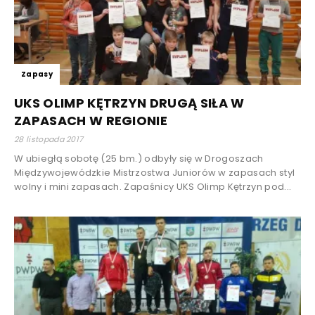
Zapasy
UKS OLIMP KĘTRZYN DRUGĄ SIŁA W
ZAPASACH W REGIONIE
28 listopada 2017
W ubiegłą sobotę (25 bm.) odbyły się w Drogoszach
Międzywojewódzkie Mistrzostwa Juniorów w zapasach styl
wolny i mini zapasach. Zapaśnicy UKS Olimp Kętrzyn pod...