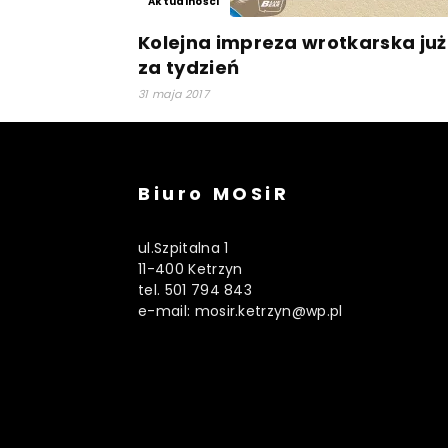
Aktualności
Kolejna impreza wrotkarska już
za tydzień
31 maja 2017
Biuro MOSiR
ul.Szpitalna 1
11-400 Ketrzyn
tel. 501 794 843
e-mail: mosir.ketrzyn@wp.pl