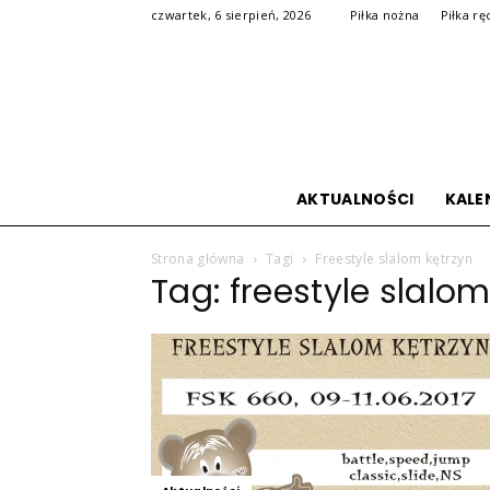
czwartek, 6 sierpień, 2026
Piłka nożna
Piłka rę
AKTUALNOŚCI
KALE
Strona główna
Tagi
Freestyle slalom kętrzyn
Tag: freestyle slalom