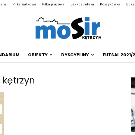
czna
Piłka siatkowa
Piłka plażowa
Lekkoatletyka
Koszykówka
Boks
NDARIUM
OBIEKTY
DYSCYPLINY
FUTSAL 2021/
Archiwalna
 kętrzyn
wersja