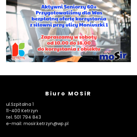
Biuro MOSiR
ul.Szpitalna 1
11-400 Ketrzyn
tel. 501 794 843
e-mail: mosir.ketrzyn@wp.pl