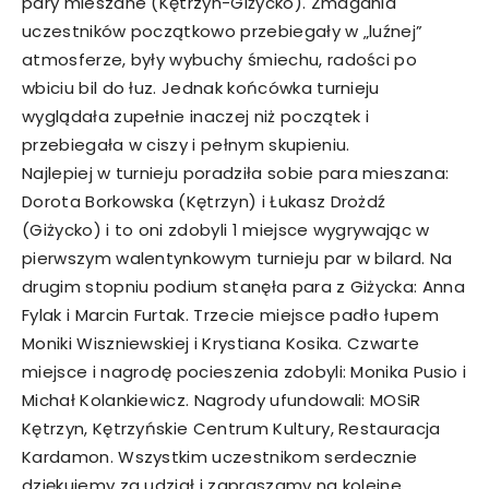
pary mieszane (Kętrzyn-Giżycko). Zmagania
uczestników początkowo przebiegały w „luźnej”
atmosferze, były wybuchy śmiechu, radości po
wbiciu bil do łuz. Jednak końcówka turnieju
wyglądała zupełnie inaczej niż początek i
przebiegała w ciszy i pełnym skupieniu.
Najlepiej w turnieju poradziła sobie para mieszana:
Dorota Borkowska (Kętrzyn) i Łukasz Drożdź
(Giżycko) i to oni zdobyli 1 miejsce wygrywając w
pierwszym walentynkowym turnieju par w bilard. Na
drugim stopniu podium stanęła para z Giżycka: Anna
Fylak i Marcin Furtak. Trzecie miejsce padło łupem
Moniki Wiszniewskiej i Krystiana Kosika. Czwarte
miejsce i nagrodę pocieszenia zdobyli: Monika Pusio i
Michał Kolankiewicz. Nagrody ufundowali: MOSiR
Kętrzyn, Kętrzyńskie Centrum Kultury, Restauracja
Kardamon. Wszystkim uczestnikom serdecznie
dziękujemy za udział i zapraszamy na kolejne