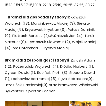
15:13, 15:15, 17:15,19:18. 22:18, 25:19, 29:25, 32:26, 33:27 .
Bramki dla gospodarzy zdobyli:
Kowszuk
Wojciech (13), Marcinkiewicz Maciej (3), Siewruk
Maciej (5), Kręciewski Krystian (0), Pałasz Dominik
(0), Pietrasik Bartosz (2),Guźniczak Jan (4), Turek
Mateusz(0), Tymoszuk Sławomir (2), Wójcik Maciej
(4), oraz bramkarz : Gryczka Maciej.
Bramki dla zespołu gości zdobyli
: Załuski Adam
(12), Rożentalski Wojciech (4), Kłódka Norbert (1),
Cyrson Dawid (1), Ruciński Piotr (3), Siebuła Dawid
(1), Lachowicz Bartłomiej (5), Pęzik Sebastian(0),
Brzeziński Bartłomiej(0) oraz bramkarze Wiśniewski
Sylwester i Sparzak Kacper.