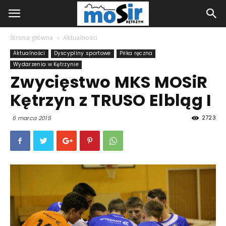
Strona główna
Aktualności
Aktualności
Dyscypliny sportowe
Piłka ręczna
Wydarzenia w Kętrzynie
Zwycięstwo MKS MOSiR
Kętrzyn z TRUSO Elbląg I
2723
6 marca 2015