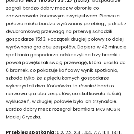
pokonał
MKS TRUSO I 33 : 27 (15:13)
. Gospodarze
zagrali bardzo dobry mecz w obronie co
zaowocowało końcowym zwycięstwem. Pierwsza
połowa miała bardzo wyrównany przebieg , jednak z
dwubramkową przewagą na przerwę schodzili
gospodarze 15:13. Początek drugiej połowy to dalej
wyrównana gra obu zespołów. Dopiero w 42 minucie
spotkania gospodarze odskoczyli na trzy bramki i
powoli powiększali swoją przewagę, która urosła do
6 bramek, co pokazuje końcowy wynik spotkania,
szkoda tylko, że z pięciu karnych gospodarze
wykorzystali dwa. Końcówka to również bardzo
nerwowa gra obu zespołów, co skutkowało ilością
wykluczeń, w drugiej połowie było ich trzynaście.
Bardzo dobry mecz rozegrał bramkarz MKS MOSiR
Maciej Gryczka.
Przebieg spotkania:
0:2, 2:2, 2:4 , 4:4, 7:7, 11:11, 13:11,