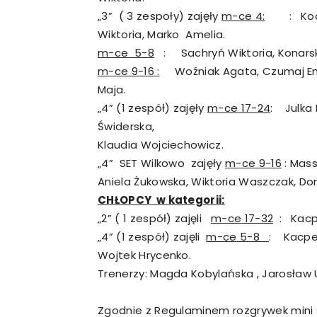
„3” ( 3 zespoły) zajęły
m-ce
4:
: Koch A
Wiktoria, Marko Amelia.
m-ce
5-8
: Sachryń Wiktoria, Konarska 
m-ce
9-16
:
Woźniak Agata, Czumaj Emil
Maja.
„4” (1 zespół) zajęły
m-ce
17-24
: Julka
Świderska,
Klaudia Wojciechowicz.
„4” SET Wilkowo zajęły
m-ce
9-16
: Mass
Aniela Żukowska, Wiktoria Waszczak, D
CHŁOPCY
w
kategorii:
„2” ( 1 zespół) zajęli
m-ce
17-32
: Kacpe
„4” (1 zespół) zajęli
m-ce
5-8
: Kacper
Wojtek Hrycenko.
Trenerzy: Magda Kobylańska , Jarosław U
Zgodnie z Regulaminem rozgrywek mini s