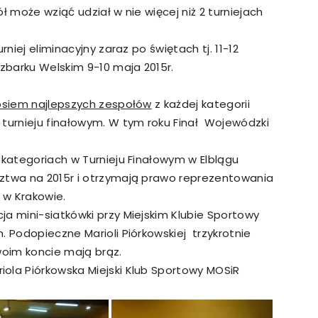
ł może wziąć udział w nie więcej niż 2 turniejach
rniej eliminacyjny zaraz po świętach tj. 11-12
dzbarku Welskim 9-10 maja 2015r.
osiem najlepszych zespołów
z każdej kategorii
 turnieju finałowym. W tym roku Finał Wojewódzki
 kategoriach w Turnieju Finałowym w Elblągu
dztwa na 2015r i otrzymają prawo reprezentowania
 w Krakowie.
a mini-siatkówki przy Miejskim Klubie Sportowy
. Podopieczne Marioli Piórkowskiej trzykrotnie
woim koncie mają brąz.
ola Piórkowska Miejski Klub Sportowy MOSiR