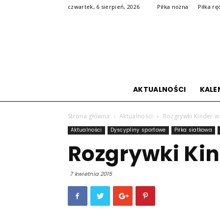
czwartek, 6 sierpień, 2026
Piłka nożna
Piłka rę
AKTUALNOŚCI
KALE
Strona główna
Aktualności
Rozgrywki Kinder w
Aktualności
Dyscypliny sportowe
Piłka siatkowa
Rozgrywki Kin
7 kwietnia 2015