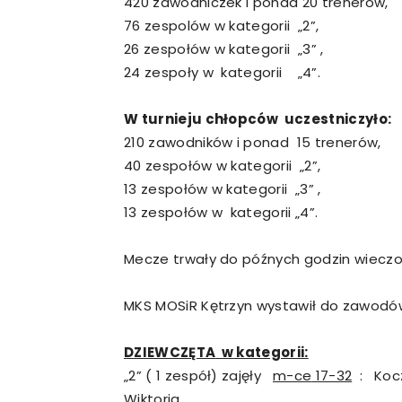
420 zawodniczek i ponad 20 trenerów,
76 zespolów w kategorii „2”,
26 zespołów w kategorii „3” ,
24 zespoły w kategorii „4”.
W turnieju chłopców uczestniczyło:
210 zawodników i ponad 15 trenerów,
40 zespołów w kategorii „2”,
13 zespołów w kategorii „3” ,
13 zespołów w kategorii „4”.
Mecze trwały do późnych godzin wieczo
MKS MOSiR Kętrzyn wystawił do zawodó
DZIEWCZĘTA
w
kategorii:
„2” ( 1 zespół) zajęły
m-ce
17-32
: Kocz
Wiktoria.