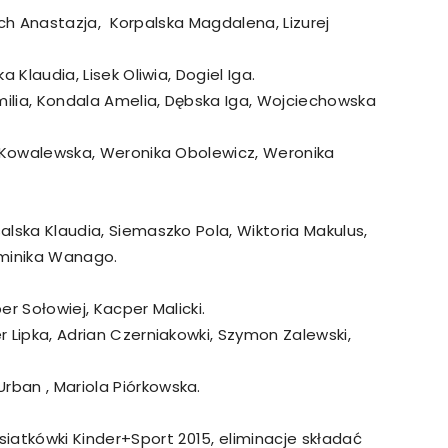
nastazja, Korpalska Magdalena, Lizurej
Klaudia, Lisek Oliwia, Dogiel Iga.
ia, Kondala Amelia, Dębska Iga, Wojciechowska
 Kowalewska, Weronika Obolewicz, Weronika
alska Klaudia, Siemaszko Pola, Wiktoria Makulus,
ominika Wanago.
r Sołowiej, Kacper Malicki.
 Lipka, Adrian Czerniakowki, Szymon Zalewski,
rban , Mariola Piórkowska.
iatkówki Kinder+Sport 2015, eliminacje składać