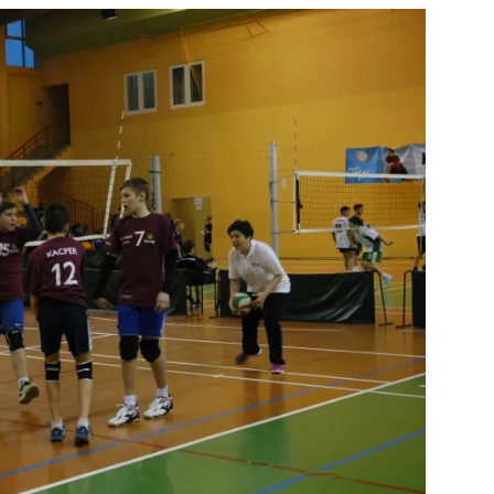
strony
MOSiR
Kętrzyn