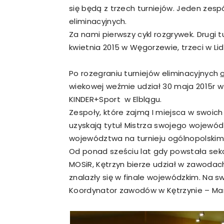
się będą z trzech turniejów. Jeden zespó
eliminacyjnych.
Za nami pierwszy cykl rozgrywek. Drugi tu
kwietnia 2015 w Węgorzewie, trzeci w Li
Po rozegraniu turniejów eliminacyjnych
wiekowej weźmie udział 30 maja 2015r w
KINDER+Sport w Elblągu.
Zespoły, które zajmą I miejsca w swoich
uzyskają tytuł Mistrza swojego wojewó
województwa na turnieju ogólnopolskim
Od ponad sześciu lat gdy powstała sekcj
MOSiR, Kętrzyn bierze udział w zawodach
znalazły się w finale wojewódzkim. Na s
Koordynator zawodów w Kętrzynie – Mari