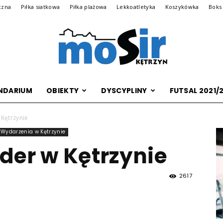
czna
Piłka siatkowa
Piłka plażowa
Lekkoatletyka
Koszykówka
Boks
NDARIUM
OBIEKTY
DYSCYPLINY
FUTSAL 2021/
Archiwalna
 Kętrzynie
Wydarzenia w Kętrzynie
der w Kętrzynie
wersja
2617