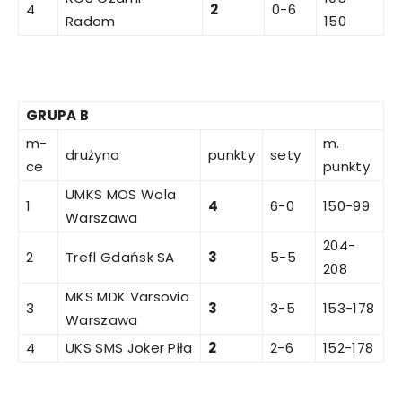
4
2
0-6
Radom
150
GRUPA B
m-
m.
drużyna
punkty
sety
ce
punkty
UMKS MOS Wola
1
4
6-0
150-99
Warszawa
204-
2
Trefl Gdańsk SA
3
5-5
208
MKS MDK Varsovia
3
3
3-5
153-178
Warszawa
4
UKS SMS Joker Piła
2
2-6
152-178