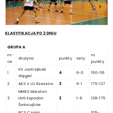
KLASYFIKACJA PO 2 DNIU
GRUPA A
m-
m.
drużyna
punkty
sety
ce
punkty
KS Jastrzębski
1
4
6-0
150-116
Węgiel
2
AKS V LO Rzeszów
3
6-1
175-127
MMKS Maraton
3
LNG Espadon
2
1-6
138-175
Świnoujście
RCS Czarni
105-