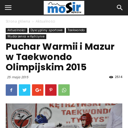
Strona główna
Aktualności
Aktualności
Dyscypliny sportowe
Taekwondo
Wydarzenia w Kętrzynie
Puchar Warmii i Mazur
w Taekwondo
Olimpijskim 2015
2514
25 maja 2015