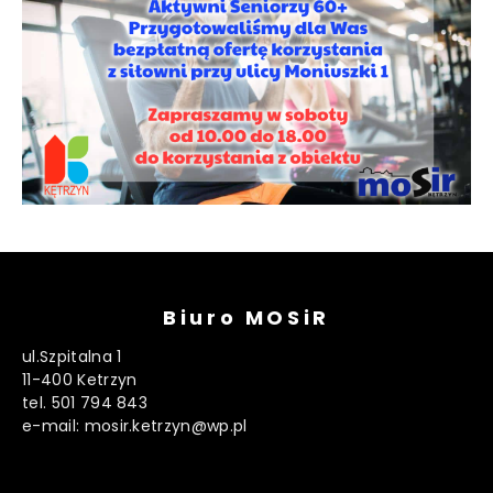
Biuro MOSiR
ul.Szpitalna 1
11-400 Ketrzyn
tel. 501 794 843
e-mail: mosir.ketrzyn@wp.pl