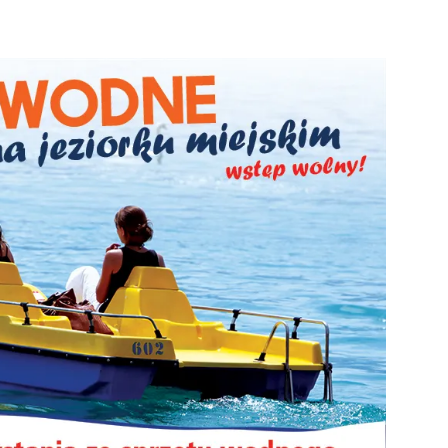
strony
MOSiR
Kętrzyn