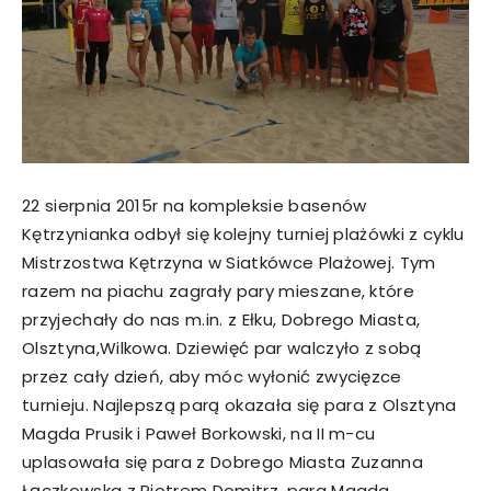
22 sierpnia 2015r na kompleksie basenów
Kętrzynianka odbył się kolejny turniej plażówki z cyklu
Mistrzostwa Kętrzyna w Siatkówce Plażowej. Tym
razem na piachu zagrały pary mieszane, które
przyjechały do nas m.in. z Ełku, Dobrego Miasta,
Olsztyna,Wilkowa. Dziewięć par walczyło z sobą
przez cały dzień, aby móc wyłonić zwycięzce
turnieju. Najlepszą parą okazała się para z Olsztyna
Magda Prusik i Paweł Borkowski, na II m-cu
uplasowała się para z Dobrego Miasta Zuzanna
Łączkowska z Piotrem Domitrz, para Magda