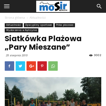
Strona główna
Aktualności
Aktualności
Dyscypliny sportowe
Piłka plażowa
Wydarzenia w Kętrzynie
Siatkówka Plażowa
„Pary Mieszane”
3002
25 sierpnia 2015