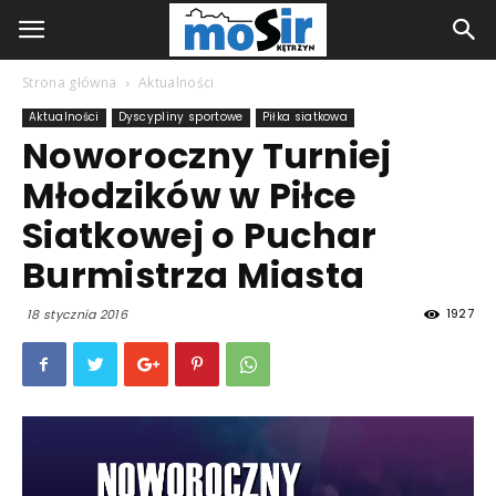
Strona główna
Aktualności
Aktualności
Dyscypliny sportowe
Piłka siatkowa
Noworoczny Turniej
Młodzików w Piłce
Siatkowej o Puchar
Burmistrza Miasta
1927
18 stycznia 2016