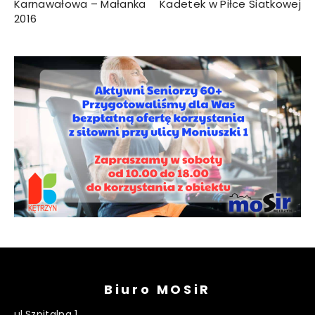
Karnawałowa – Małanka
Kadetek w Piłce Siatkowej
2016
Biuro MOSiR
ul.Szpitalna 1