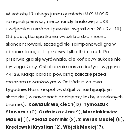
W sobotę 13 lutego juniorzy młodsi MKS MOSiR
rozegrali pierwszy mecz rundy finałowej z UKS
Dwójeczka Ostróda i pewnie wygrali 44 : 28 ( 24 : 10).
Od początku spotkania wyszli bardzo mocno
skoncentrowani, szczególnie zaimponowali grą w
obronie tracąc do przerwy tylko 10 bramek. Po
przerwie gra się wyrównała, ale końcowy sukces nie
był zagrożony. Ostatecznie nasza drużyna wygrała
44: 28. Mając bardzo poważną zaliczkę przed
meczem rewanżowym w Ostródzie za dwa
tygodnie. Nasz zespół wystąpił w następującym
składzie ( w nawiasach podajemy liczbę strzelonych
bramek):
Kowszuk Wojciech
(12),
Tymoszuk
Sławomir
(0),
Guźniczak Jan
(9),
Marcinkiewicz
Maciej
(1),
Pałasz Dominik
(8),
Siewruk Maciej
(5),
Kręciewski Krystian
(2),
Wójcik Maciej
(7),