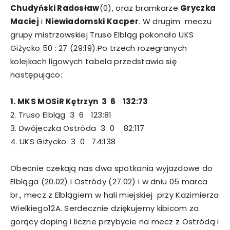
Chudyński Radosław
(0), oraz bramkarze
Gryczka
Maciej
i
Niewiadomski Kacper
. W drugim meczu
grupy mistrzowskiej Truso Elbląg pokonało UKS
Giżycko 50 : 27 (29:19).Po trzech rozegranych
kolejkach ligowych tabela przedstawia się
następująco:
1. MKS MOSiR Kętrzyn 3 6 132:73
2. Truso Elbląg 3 6 123:81
3. Dwójeczka Ostróda 3 0 82:117
4. UKS Giżycko 3 0 74:138
Obecnie czekają nas dwa spotkania wyjazdowe do
Elbląga (20.02) i Ostródy (27.02) i w dniu 05 marca
br., mecz z Elblągiem w hali miejskiej przy Kazimierza
Wielkiego12A. Serdecznie dziękujemy kibicom za
gorący doping i liczne przybycie na mecz z Ostródą i