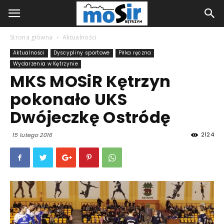
Strona główna
Aktualności
Aktualności
Dyscypliny sportowe
Piłka ręczna
Wydarzenia w Kętrzynie
MKS MOSiR Kętrzyn
pokonało UKS
Dwójeczkę Ostródę
2124
15 lutego 2016