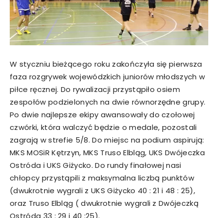
W styczniu bieżącego roku zakończyła się pierwsza
faza rozgrywek wojewódzkich juniorów młodszych w
piłce ręcznej. Do rywalizacji przystąpiło osiem
zespołów podzielonych na dwie równorzędne grupy.
Po dwie najlepsze ekipy awansowały do czołowej
czwórki, która walczyć będzie o medale, pozostali
zagrają w strefie 5/8. Do miejsc na podium aspirują:
MKS MOSiR Kętrzyn, MKS Truso Elbląg, UKS Dwójeczka
Ostróda i UKS Giżycko. Do rundy finałowej nasi
chłopcy przystąpili z maksymalna liczbą punktów
(dwukrotnie wygrali z UKS Giżycko 40 : 21 i 48 : 25),
oraz Truso Elbląg ( dwukrotnie wygrali z Dwójeczką
Ostróda 33 : 29 i 40 :25).