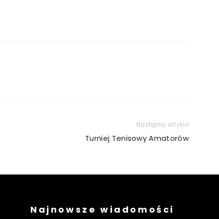
Następny artykuł
Turniej Tenisowy Amatorów
Najnowsze wiadomości