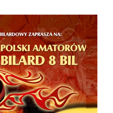
strony
MOSiR
Kętrzyn