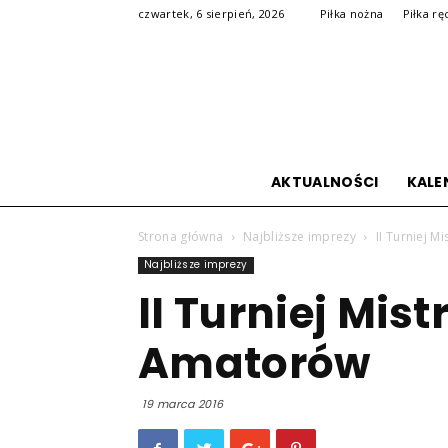
czwartek, 6 sierpień, 2026
Piłka nożna
Piłka rę
AKTUALNOŚCI
KALE
Strona główna
Najbliższe imprezy
II Turniej 
Najbliższe imprezy
II Turniej Mist
Amatorów
19 marca 2016