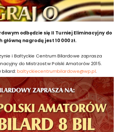
rdowym odbędzie się II Turniej Eliminacyjny do
 główną nagrodą jest 10 000 zł.
rzynie i Bałtyckie Centrum Bilardowe zaprasza
liminacyjny do Mistrzostw Polski Amatorów 2015.
 bilard:
baltyckiecentrumbilardowe@wp.pl
.