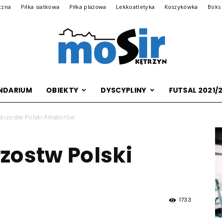
czna
Piłka siatkowa
Piłka plażowa
Lekkoatletyka
Koszykówka
Boks
NDARIUM
OBIEKTY
DYSCYPLINY
FUTSAL 2021/
Archiwalna
Mistrzostw Polski Amatorów
rzostw Polski
wersja
1733