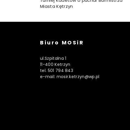
Turniej Kadetów o puchar Burmistrza
Miasta Kętrzyn
Biuro MOSiR
ul.Szpitalna 1
11-400 Ketrzyn
tel. 501 794 843
e-mail: mosir.ketrzyn@wp.pl