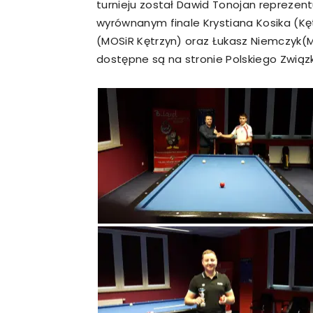
turnieju został Dawid Tonojan reprezen
wyrównanym finale Krystiana Kosika (Kęt
(MOSiR Kętrzyn) oraz Łukasz Niemczyk(M
dostępne są na stronie Polskiego Związ