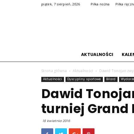
piątek, 7 sierpień, 2026
Piłka nożna
Piłka ręcz
AKTUALNOŚCI
KALE
Strona główna
Aktualności
Dawid Tonojan zwyci
Aktualności
Dyscypliny sportowe
Bilard
Wydarze
Dawid Tonojan
turniej Grand 
18 kwietnia 2016