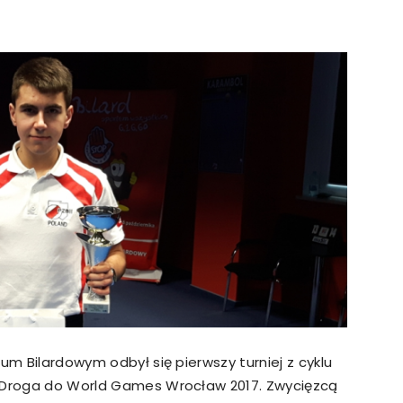
strony
MOSiR
Kętrzyn
um Bilardowym odbył się pierwszy turniej z cyklu
– Droga do World Games Wrocław 2017. Zwycięzcą