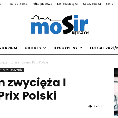
na
Piłka siatkowa
Piłka plażowa
Lekkoatletyka
Koszykówka
Boks
NDARIUM
OBIEKTY
DYSCYPLINY
FUTSAL 2021/
Archiwalna
ęża I turniej Grand Prix Polski
nia w Kętrzynie
 zwycięża I
wersja
Prix Polski
2230