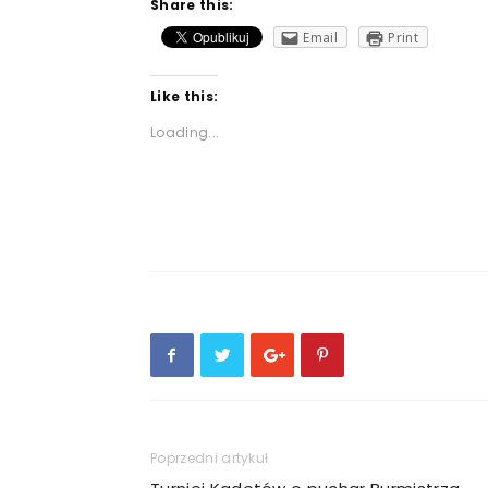
Share this:
Email
Print
Like this:
Loading...
Poprzedni artykuł