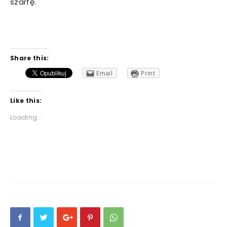
szarfę.
Share this:
Email
Print
Like this:
Loading...