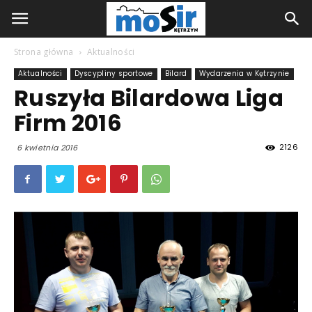
Strona główna
Aktualności
Aktualności
Dyscypliny sportowe
Bilard
Wydarzenia w Kętrzynie
Ruszyła Bilardowa Liga
Firm 2016
2126
6 kwietnia 2016