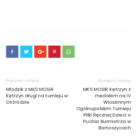
Poprzedni artykuł
Następny artykuł
Młodzik z MKS MOSiR
MKS MOSIR Kętrzyn z
Kętrzyn drugi na turnieju w
medalem na IV
Ostródzie
Wiosennym
Ogólnopolskim Turnieju
Piłki Ręcznej Dzieci o
Puchar Burmistrza w
Bartoszycach