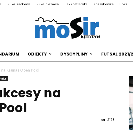
na
Piłka siatkowa
Piłka plażowa
Lekkoatletyka
Koszykówka
Boks
NDARIUM
OBIEKTY
DYSCYPLINY
FUTSAL 2021/
Archiwalna
y na Kaunas Open Pool
enia
ukcesy na
wersja
Pool
2173