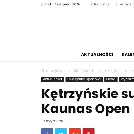
piątek, 7 sierpień, 2026
Piłka nożna
Piłka ręcz
AKTUALNOŚCI
KALE
Strona główna
Aktualności
Kętrzyńskie sukces
Aktualności
Dyscypliny sportowe
Bilard
Wydarz
Kętrzyńskie s
Kaunas Open 
9 maja 2016