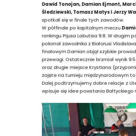
Dawid Tonojan, Damian Ejmont, Marcin
Śledziewski, Tomasz Matys i Jerzy Wa
spotkali się w finale tych zawodów.
W półfinale po kapitalnym meczu
Dami
rankingu Pijusa Labutisa 9:8. W drugim p
pokonał zawodnika z Białorusi Vladislav
finałowym Damian objął szybkie prowadzen
przewagi. Ostatecznie brzmiał wynik 9:
oraz drugie miejsce Krystiana (przypom
zajęte na turnieju międzynarodowym to n
Dalej podtrzymujemy dobre relacje z Li
wpisuje się idee powstania Bałtyckiego