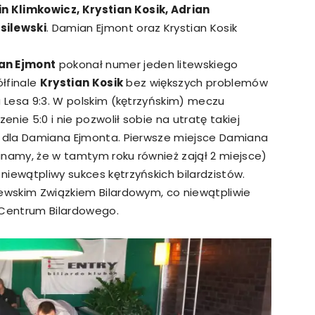
 Klimkowicz, Krystian Kosik, Adrian
silewski
. Damian Ejmont oraz Krystian Kosik
an Ejmont
pokonał numer jeden litewskiego
ółfinale
Krystian Kosik
bez większych problemów
a Lesa 9:3. W polskim (kętrzyńskim) meczu
ie 5:0 i nie pozwolił sobie na utratę takiej
5 dla Damiana Ejmonta. Pierwsze miejsce Damiana
inamy, że w tamtym roku również zajął 2 miejsce)
iewątpliwy sukces kętrzyńskich bilardzistów.
tewskim Związkiem Bilardowym, co niewątpliwie
 Centrum Bilardowego.