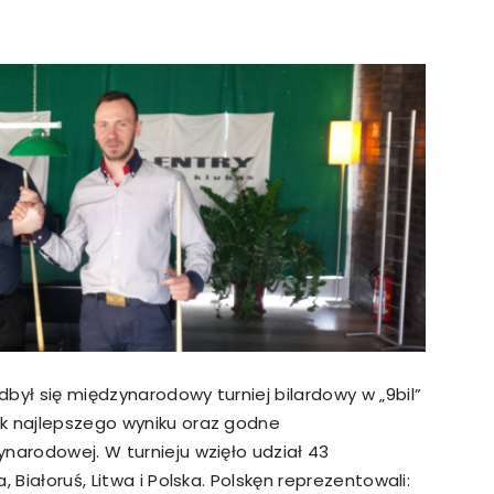
strony
MOSiR
Kętrzyn
był się międzynarodowy turniej bilardowy w „9­bil”
ak najlepszego wyniku oraz godne
narodowej. W turnieju wzięło udział 43
 Białoruś, Litwa i Polska. Polskęn reprezentowali: