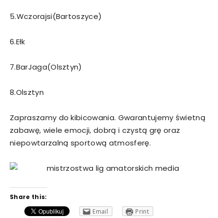
5.Wczorajsi(Bartoszyce)
6.Ełk
7.BarJaga(Olsztyn)
8.Olsztyn
Zapraszamy do kibicowania. Gwarantujemy świetną
zabawę, wiele emocji, dobrą i czystą grę oraz
niepowtarzalną sportową atmosferę.
Share this:
Email
Print