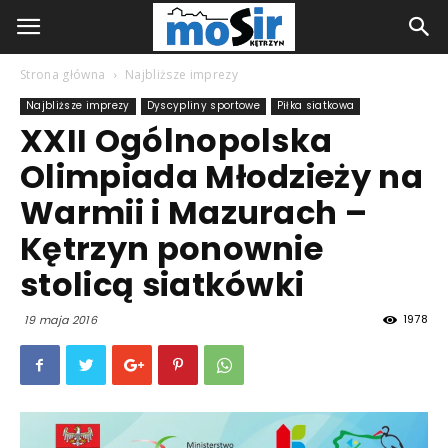
Strona główna
Najbliższe imprezy
Najbliższe imprezy
Dyscypliny sportowe
Piłka siatkowa
XXII Ogólnopolska
Olimpiada Młodzieży na
Warmii i Mazurach –
Kętrzyn ponownie
stolicą siatkówki
1978
19 maja 2016