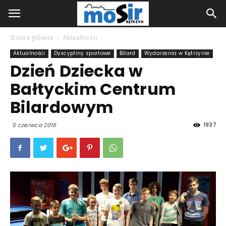
Strona główna
Aktualności
Aktualności
Dyscypliny sportowe
Bilard
Wydarzenia w Kętrzynie
Dzień Dziecka w
Bałtyckim Centrum
Bilardowym
1937
5 czerwca 2016