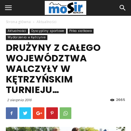
Strona główna
Aktualności
Aktualności
Dyscypliny sportowe
Piłka siatkowa
Wydarzenia w Kętrzynie
DRUŻYNY Z CAŁEGO
WOJEWÓDZTWA
WALCZYŁY W
KĘTRZYŃSKIM
TURNIEJU…
2665
2 sierpnia 2016