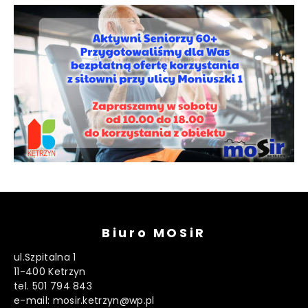
Biuro MOSiR
ul.Szpitalna 1
11-400 Ketrzyn
tel. 501 794 843
e-mail: mosir.ketrzyn@wp.pl