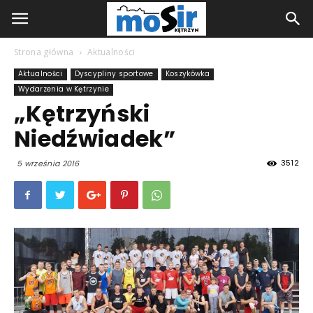
Strona główna
Aktualności
Aktualności
Dyscypliny sportowe
Koszykówka
Wydarzenia w Kętrzynie
„Kętrzyński
Niedźwiadek”
3512
5 września 2016