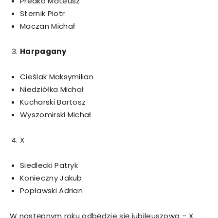
Predko Mateusz
Sternik Piotr
Maczan Michał
Harpagany
Cieślak Maksymilian
Niedziółka Michał
Kucharski Bartosz
Wyszomirski Michał
X
Siedlecki Patryk
Konieczny Jakub
Popławski Adrian
W następnym roku odbędzie się jubileuszowa – X