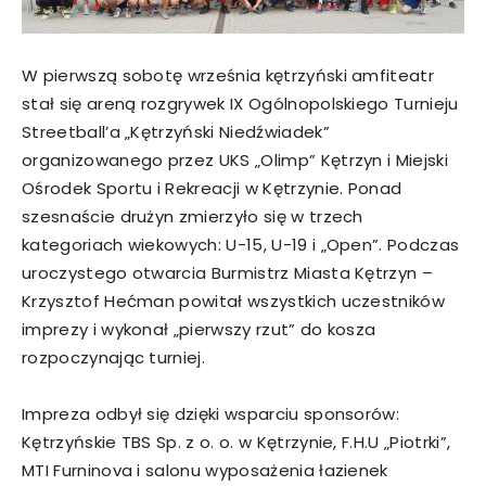
W pierwszą sobotę września kętrzyński amfiteatr
stał się areną rozgrywek IX Ogólnopolskiego Turnieju
Streetball’a „Kętrzyński Niedźwiadek”
organizowanego przez UKS „Olimp” Kętrzyn i Miejski
Ośrodek Sportu i Rekreacji w Kętrzynie. Ponad
szesnaście drużyn zmierzyło się w trzech
kategoriach wiekowych: U-15, U-19 i „Open”. Podczas
uroczystego otwarcia Burmistrz Miasta Kętrzyn –
Krzysztof Hećman powitał wszystkich uczestników
imprezy i wykonał „pierwszy rzut” do kosza
rozpoczynając turniej.
Impreza odbył się dzięki wsparciu sponsorów:
Kętrzyńskie TBS Sp. z o. o. w Kętrzynie, F.H.U „Piotrki”,
MTI Furninova i salonu wyposażenia łazienek