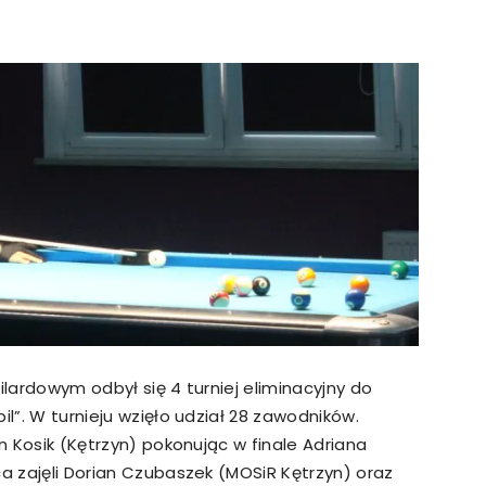
strony
MOSiR
Kętrzyn
ilardowym odbył się 4 turniej eliminacyjny do
il”. W turnieju wzięło udział 28 zawodników.
an Kosik (Kętrzyn) pokonując w finale Adriana
ca zajęli Dorian Czubaszek (MOSiR Kętrzyn) oraz