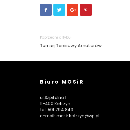
Poprzedni artykuł
Turniej Tenisowy Amatorów
Biuro MOSiR
ul.Szpitalna 1
11-400 Ketrzyn
tel. 501 794 843
e-mail: mosir.ketrzyn@wp.pl