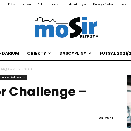
na
Piłka siatkowa
Piłka plażowa
Lekkoatletyka
Koszykówka
Boks
NDARIUM
OBIEKTY
DYSCYPLINY
FUTSAL 2021/
Archiwalna
enge – 4.09.2016 r.
nia w Kętrzynie
r Challenge –
wersja
2041