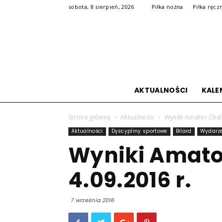
sobota, 8 sierpień, 2026
Piłka nożna
Piłka ręcz
AKTUALNOŚCI
KALE
Strona główna
Aktualności
Wyniki Amator Chall
Aktualności
Dyscypliny sportowe
Bilard
Wydarze
Wyniki Amato
4.09.2016 r.
7 września 2016