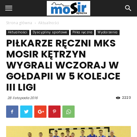
Strona główna
Aktualności
Aktualności
Dyscypliny sportowe
Piłka ręczna
Wydarzenia
PIŁKARZE RĘCZNI MKS
MOSIR KĘTRZYN
WYGRALI WCZORAJ W
GOŁDAPII W 5 KOLEJCE
III LIGI
2223
28 listopada 2016