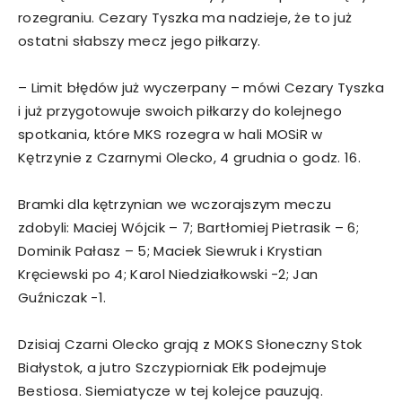
rozegraniu. Cezary Tyszka ma nadzieje, że to już
ostatni słabszy mecz jego piłkarzy.
– Limit błędów już wyczerpany – mówi Cezary Tyszka
i już przygotowuje swoich piłkarzy do kolejnego
spotkania, które MKS rozegra w hali MOSiR w
Kętrzynie z Czarnymi Olecko, 4 grudnia o godz. 16.
Bramki dla kętrzynian we wczorajszym meczu
zdobyli: Maciej Wójcik – 7; Bartłomiej Pietrasik – 6;
Dominik Pałasz – 5; Maciek Siewruk i Krystian
Kręciewski po 4; Karol Niedziałkowski -2; Jan
Guźniczak -1.
Dzisiaj Czarni Olecko grają z MOKS Słoneczny Stok
Białystok, a jutro Szczypiorniak Ełk podejmuje
Bestiosa. Siemiatycze w tej kolejce pauzują.