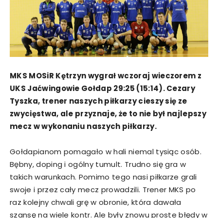
MKS MOSiR Kętrzyn wygrał wczoraj wieczorem z
UKS Jaćwingowie Gołdap 29:25 (15:14). Cezary
Tyszka, trener naszych piłkarzy cieszy się ze
zwycięstwa, ale przyznaje, że to nie był najlepszy
mecz w wykonaniu naszych piłkarzy.
Gołdapianom pomagało w hali niemal tysiąc osób.
Bębny, doping i ogólny tumult. Trudno się gra w
takich warunkach. Pomimo tego nasi piłkarze grali
swoje i przez cały mecz prowadzili. Trener MKS po
raz kolejny chwali grę w obronie, która dawała
szansę na wiele kontr. Ale były znowu proste błędy w