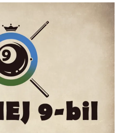
strony
MOSiR
Kętrzyn