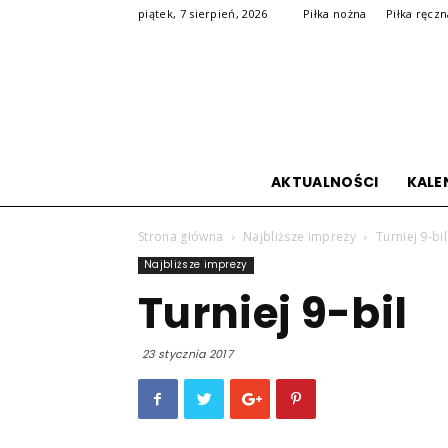
piątek, 7 sierpień, 2026
Piłka nożna
Piłka ręcz
AKTUALNOŚCI
KALE
Strona główna
Najbliższe imprezy
Turniej 9-bil
Najbliższe imprezy
Turniej 9-bil
23 stycznia 2017