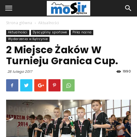
Strona główna
Aktualności
Aktualności
Dyscypliny sportowe
Piłka nożna
Wydarzenia w Kętrzynie
2 Miejsce Żaków W
Turnieju Granica Cup.
1990
28 lutego 2017