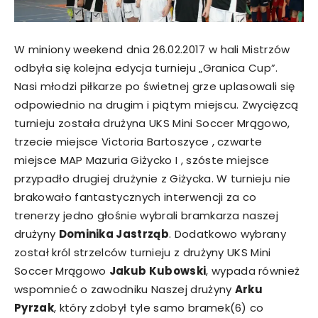
W miniony weekend dnia 26.02.2017 w hali Mistrzów
odbyła się kolejna edycja turnieju „Granica Cup”.
Nasi młodzi piłkarze po świetnej grze uplasowali się
odpowiednio na drugim i piątym miejscu. Zwycięzcą
turnieju została drużyna UKS Mini Soccer Mrągowo,
trzecie miejsce Victoria Bartoszyce , czwarte
miejsce MAP Mazuria Giżycko I , szóste miejsce
przypadło drugiej drużynie z Giżycka. W turnieju nie
brakowało fantastycznych interwencji za co
trenerzy jedno głośnie wybrali bramkarza naszej
drużyny
Dominika Jastrząb
. Dodatkowo wybrany
został król strzelców turnieju z drużyny UKS Mini
Soccer Mrągowo
Jakub Kubowski
, wypada również
wspomnieć o zawodniku Naszej drużyny
Arku
Pyrzak
, który zdobył tyle samo bramek(6) co