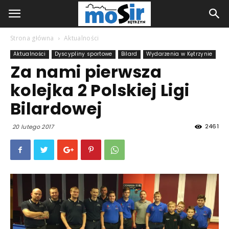
Strona główna
Aktualności
Aktualności
Dyscypliny sportowe
Bilard
Wydarzenia w Kętrzynie
Za nami pierwsza
kolejka 2 Polskiej Ligi
Bilardowej
2461
20 lutego 2017