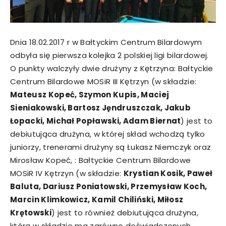
Dnia 18.02.2017 r w Bałtyckim Centrum Bilardowym
odbyła się pierwsza kolejka 2 polskiej ligi bilardowej.
O punkty walczyły dwie drużyny z Kętrzyna: Bałtyckie
Centrum Bilardowe MOSiR III Kętrzyn (w składzie:
Mateusz Kopeć, Szymon Kupis, Maciej
Sieniakowski, Bartosz Jęndruszczak, Jakub
Łopacki, Michał Popławski, Adam Biernat
) jest to
debiutująca drużyna, w której skład wchodzą tylko
juniorzy, trenerami drużyny są Łukasz Niemczyk oraz
Mirosław Kopeć, : Bałtyckie Centrum Bilardowe
MOSiR IV Kętrzyn (w składzie:
Krystian Kosik, Paweł
Baluta, Dariusz Poniatowski, Przemysław Koch,
Marcin Klimkowicz, Kamil Chiliński, Miłosz
Krętowski
) jest to również debiutująca drużyna,
która w składzie ma zarówno doświadczonych