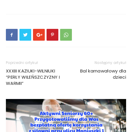
Poprzedni artykuł
Następny artykuł
XXXIII KAZIUKI-WILNIUKI
Bal karnawałowy dla
“PERŁY WILEŃSZCZYZNY I
dzieci
WARMII”