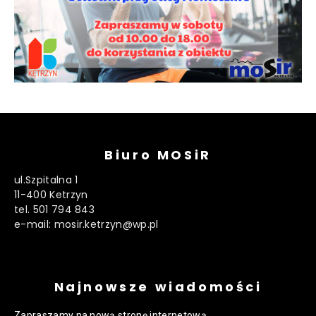
Biuro MOSiR
ul.Szpitalna 1
11-400 Ketrzyn
tel. 501 794 843
e-mail: mosir.ketrzyn@wp.pl
Najnowsze wiadomości
Zapraszamy na nową stronę internetową