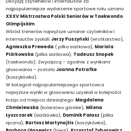
Decyzją czytelników i internautów za
najpopularniejsze wydarzenie sportowe roku uznano
XXXV Mistrzostwa Polski Seniorów w Taekwondo
Olimpijskim
.
Wśród trenerów najwyższe uznanie czytelników i
internautów zyskali:
Jerzy Puszyński
(wrotkarstwo),
Agnieszka Preweda
( piłka siatkowa),
Mariola
Piórkowska
(piłka siatkowa),
Tadeusz Snopek
(taekwondo). Zwycięzcą – zgodnie z wynikami
głosowania – została
Joanna Potrafke
(koszykówka).
W kategorii najpopularniejszego sportowca
najwyższe wyniki w głosowaniu uzyskali w kolejności
licząc od miejsca dziesiątego:
Magdalena
Chmielewska
(kolarstwo górskie),
Milena
Łyszczarek
(siatkówka),
Dominik Pałasz
(piłka
ręczna),
Bartosz Martynajtis
(koszykówka),
Barbara Ułasewicz
(biegi),
Krzysztof Zyborowicz