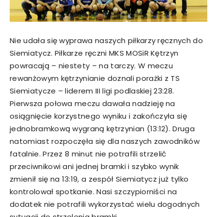
Nie udała się wyprawa naszych piłkarzy ręcznych do
Siemiatycz. Piłkarze ręczni MKS MOSiR Kętrzyn
powracają – niestety – na tarczy. W meczu
rewanżowym kętrzynianie doznali porażki z TS
Siemiatycze – liderem III ligi podlaskiej 23:28.
Pierwsza połowa meczu dawała nadzieję na
osiągnięcie korzystnego wyniku i zakończyła się
jednobramkową wygraną kętrzynian (13:12). Druga
natomiast rozpoczęła się dla naszych zawodników
fatalnie. Przez 8 minut nie potrafili strzelić
przeciwnikowi ani jednej bramki i szybko wynik
zmienił się na 13:19, a zespół Siemiatycz już tylko
kontrolował spotkanie. Nasi szczypiorniści na
dodatek nie potrafili wykorzystać wielu dogodnych
sytuacji do strzelenia bramki.