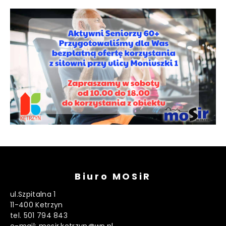
Biuro MOSiR
ul.Szpitalna 1
11-400 Ketrzyn
tel. 501 794 843
e-mail: mosir.ketrzyn@wp.pl