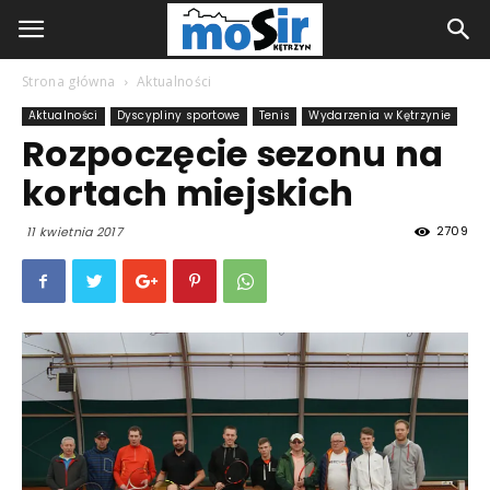
Strona główna
Aktualności
Aktualności
Dyscypliny sportowe
Tenis
Wydarzenia w Kętrzynie
Rozpoczęcie sezonu na
kortach miejskich
2709
11 kwietnia 2017