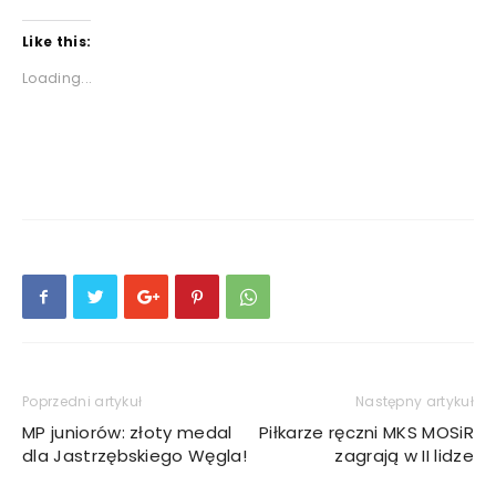
Like this:
Loading...
Poprzedni artykuł
Następny artykuł
MP juniorów: złoty medal
Piłkarze ręczni MKS MOSiR
dla Jastrzębskiego Węgla!
zagrają w II lidze