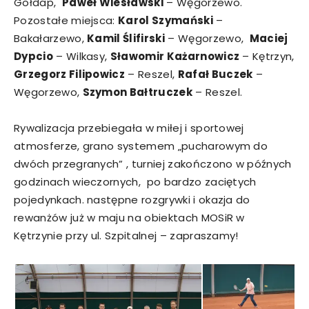
Gołdap,
Paweł Wiesławski
– Węgorzewo.
Pozostałe miejsca:
Karol Szymański
–
Bakałarzewo,
Kamil Ślifirski
– Węgorzewo,
Maciej
Dypcio
– Wilkasy,
Sławomir Każarnowicz
– Kętrzyn,
Grzegorz Filipowicz
– Reszel,
Rafał Buczek
–
Węgorzewo,
Szymon Bałtruczek
– Reszel.
Rywalizacja przebiegała w miłej i sportowej
atmosferze, grano systemem „pucharowym do
dwóch przegranych” , turniej zakończono w późnych
godzinach wieczornych, po bardzo zaciętych
pojedynkach. następne rozgrywki i okazja do
rewanżów już w maju na obiektach MOSiR w
Kętrzynie przy ul. Szpitalnej – zapraszamy!