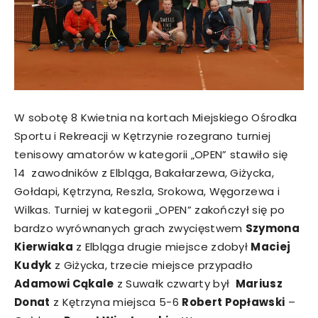
W sobotę 8 Kwietnia na kortach Miejskiego Ośrodka
Sportu i Rekreacji w Kętrzynie rozegrano turniej
tenisowy amatorów w kategorii „OPEN” stawiło się
14 zawodników z Elbląga, Bakałarzewa, Giżycka,
Gołdapi, Kętrzyna, Reszla, Srokowa, Węgorzewa i
Wilkas. Turniej w kategorii „OPEN” zakończył się po
bardzo wyrównanych grach zwycięstwem
Szymona
Kierwiaka
z Elbląga drugie miejsce zdobył
Maciej
Kudyk
z Giżycka, trzecie miejsce przypadło
Adamowi Cąkale
z Suwałk czwarty był
Mariusz
Donat
z Kętrzyna miejsca 5-6
Robert Popławski
–