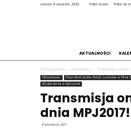
sobota, 8 sierpień, 2026
Piłka nożna
Piłka ręcz
AKTUALNOŚCI
KALE
Strona główna
Aktualności
Transmisja online 
Aktualności
Finał Mistrzostw Polski Juniorów w Piłce 
Wydarzenia w Kętrzynie
Transmisja on
dnia MPJ2017!
8 kwietnia 2017