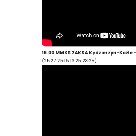
16.00 MMKS ZAKSA Kędzierzyn-Koźl
(25:27 25:15 13:25 23:25)