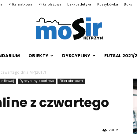
na
Piłka siatkowa
Piłka plażowa
Lekkoatletyka
Koszykówka
Boks
NDARIUM
OBIEKTY
DYSCYPLINY
FUTSAL 2021/
Archiwalna
z czwartego dnia MPJ2017!
Siatkowej
Dyscypliny sportowe
Piłka siatkowa
line z czwartego
wersja
2002