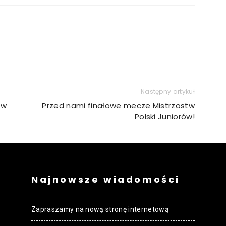
Następny artykuł
tw
Przed nami finałowe mecze Mistrzostw
Polski Juniorów!
Najnowsze wiadomości
Zapraszamy na nową stronę internetową