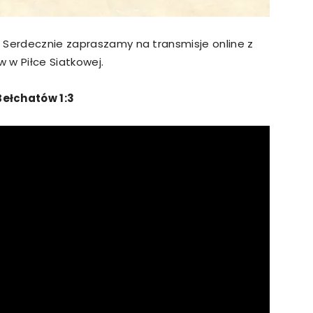
 Serdecznie zapraszamy na transmisje online z
w w Piłce Siatkowej.
 Bełchatów
1:3