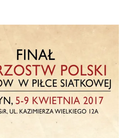
strony
MOSiR
Kętrzyn