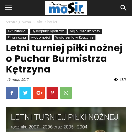
Strona główna
Aktualności
Aktualności
Dyscypliny sportowe
Najbliższe imprezy
Piłka nożna
wiadomości
Wydarzenia w Kętrzynie
Letni turniej piłki nożnej
o Puchar Burmistrza
Kętrzyna
2171
19 maja 2017