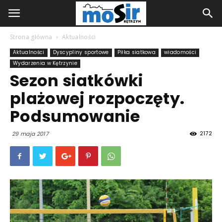
Strona główna
Aktualności
Aktualności
Dyscypliny sportowe
Piłka siatkowa
wiadomości
Wydarzenia w Kętrzynie
Sezon siatkówki
plażowej rozpoczęty.
Podsumowanie
2172
29 maja 2017