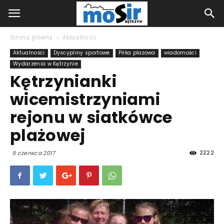
Strona główna
Aktualności
Aktualności
Dyscypliny sportowe
Piłka plażowa
wiadomości
Wydarzenia w Kętrzynie
Kętrzynianki
wicemistrzyniami
rejonu w siatkówce
plażowej
2222
9 czerwca 2017