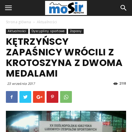
Strona główna
Aktualności
Aktualności
Dyscypliny sportowe
Zapasy
KĘTRZYŃSCY
ZAPAŚNICY WRÓCILI Z
KROTOSZYNA Z DWOMA
MEDALAMI
2118
23 września 2017