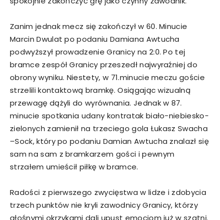
spokojnie zakończyć grę jako czynny zawodnik.
Zanim jednak mecz się zakończył w 60. Minucie
Marcin Dwulat po podaniu Damiana Awtucha
podwyższył prowadzenie Granicy na 2:0. Po tej
bramce zespół Granicy przeszedł najwyraźniej do
obrony wyniku. Niestety, w 71.minucie meczu goście
strzelili kontaktową bramkę. Osiągając wizualną
przewagę dążyli do wyrównania. Jednak w 87.
minucie spotkania udany kontratak biało-niebiesko-
zielonych zamienił na trzeciego gola Łukasz Swacha
–Sock, który po podaniu Damian Awtucha znalazł się
sam na sam z bramkarzem gości i pewnym
strzałem umieścił piłkę w bramce.
Radości z pierwszego zwycięstwa w lidze i zdobycia
trzech punktów nie kryli zawodnicy Granicy, którzy
głośnymi okrzykami dali upust emocjom już w szatni.