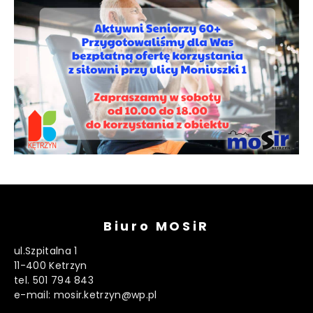
Biuro MOSiR
ul.Szpitalna 1
11-400 Ketrzyn
tel. 501 794 843
e-mail: mosir.ketrzyn@wp.pl