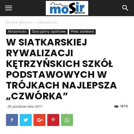
Strona główna
Aktualności
Aktualności
Dyscypliny sportowe
Piłka siatkowa
W SIATKARSKIEJ
RYWALIZACJI
KĘTRZYŃSKICH SZKÓŁ
PODSTAWOWYCH W
TRÓJKACH NAJLEPSZA
„CZWÓRKA”
1870
28 października 2017