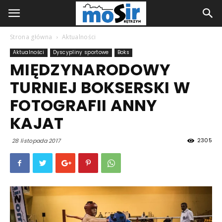
Strona główna
Aktualności
Aktualności
Dyscypliny sportowe
Boks
MIĘDZYNARODOWY
TURNIEJ BOKSERSKI W
FOTOGRAFII ANNY
KAJAT
2305
28 listopada 2017