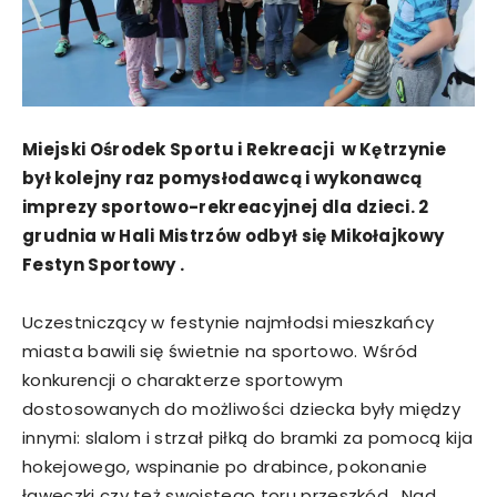
Miejski Ośrodek Sportu i Rekreacji w Kętrzynie
był kolejny raz pomysłodawcą i wykonawcą
imprezy sportowo-rekreacyjnej dla dzieci. 2
grudnia w Hali Mistrzów odbył się Mikołajkowy
Festyn Sportowy .
Uczestniczący w festynie najmłodsi mieszkańcy
miasta bawili się świetnie na sportowo. Wśród
konkurencji o charakterze sportowym
dostosowanych do możliwości dziecka były między
innymi: slalom i strzał piłką do bramki za pomocą kija
hokejowego, wspinanie po drabince, pokonanie
ławeczki czy też swoistego toru przeszkód. Nad