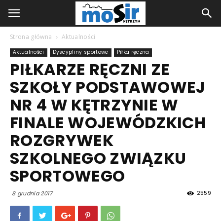
Strona główna
Aktualności
Aktualności
Dyscypliny sportowe
Piłka ręczna
PIŁKARZE RĘCZNI ZE
SZKOŁY PODSTAWOWEJ
NR 4 W KĘTRZYNIE W
FINALE WOJEWÓDZKICH
ROZGRYWEK
SZKOLNEGO ZWIĄZKU
SPORTOWEGO
2559
8 grudnia 2017