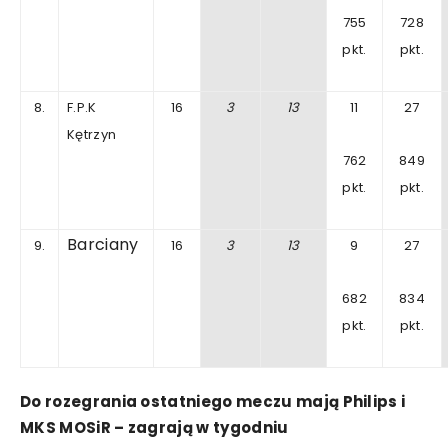
755
728
pkt.
pkt.
8.
F.P.K
16
3
13
11
27
Kętrzyn
762
849
pkt.
pkt.
Barciany
9.
16
3
13
9
27
682
834
pkt.
pkt.
Do rozegrania ostatniego meczu mają Philips i
MKS MOSiR – zagrają w tygodniu