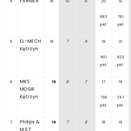
FARMER
4.
16
10
6
20
15
682
781
pkt.
pkt
EL-MECH
5.
16
7
9
19
21
Kętrzyn
801
823
pkt.
pkt.
MKS
6.
15
8
7
17
19
MOSiR
Kętrzyn
739
747
pkt.
pkt.
Philips
&
7.
15
7
8
18
19
M.S.T