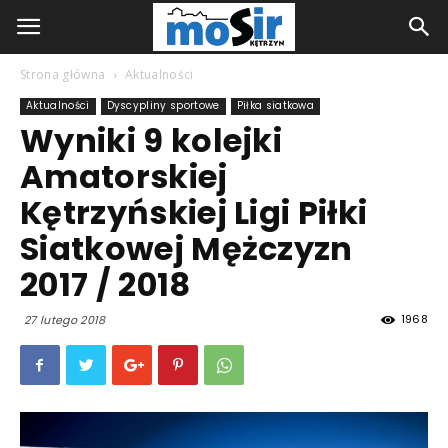
Strona główna
Aktualności
Aktualności
Dyscypliny sportowe
Piłka siatkowa
Wyniki 9 kolejki
Amatorskiej
Kętrzyńskiej Ligi Piłki
Siatkowej Mężczyzn
2017 / 2018
1968
27 lutego 2018