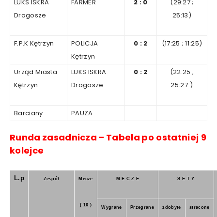
LUKS ISKRA
FARMER
2
:
0
(29
:27
;
Drogosze
25
:13)
F.P.K Kętrzyn
POLICJA
0
:
2
(17:25
;
11
:25)
Kętrzyn
Urząd Miasta
LUKS ISKRA
0
:
2
(22
:25
;
Kętrzyn
Drogosze
25
:27
)
Barciany
PAUZA
Runda
zasadnicza
–
Tabela
po
ostatniej 9
kolejce
L.p
Zespół
Mecze
M E C Z E
S E T Y
( 16 )
Wygrane
Przegrane
zdobyte
stracone