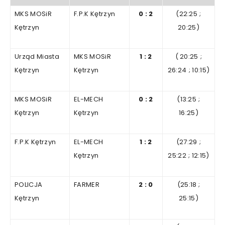
MKS MOSiR
F.P.K Kętrzyn
0
:
2
(22:25
;
Kętrzyn
20
:25)
Urząd Miasta
MKS MOSiR
1
:
2
(
20
:25
;
Kętrzyn
Kętrzyn
26
:24
;
10
:15)
MKS MOSiR
EL-MECH
0
:
2
(
13
:25
;
Kętrzyn
Kętrzyn
16
:25)
F.P.K Kętrzyn
EL-MECH
1
:
2
(27:29
;
Kętrzyn
25
:22
;
12
:15)
POLICJA
FARMER
2
:
0
(25
:18
;
Kętrzyn
25
:15)