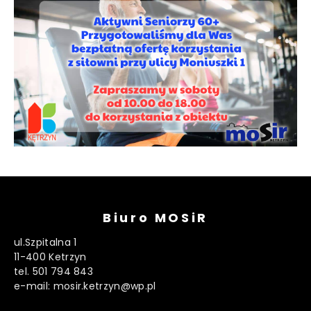
Biuro MOSiR
ul.Szpitalna 1
11-400 Ketrzyn
tel. 501 794 843
e-mail: mosir.ketrzyn@wp.pl