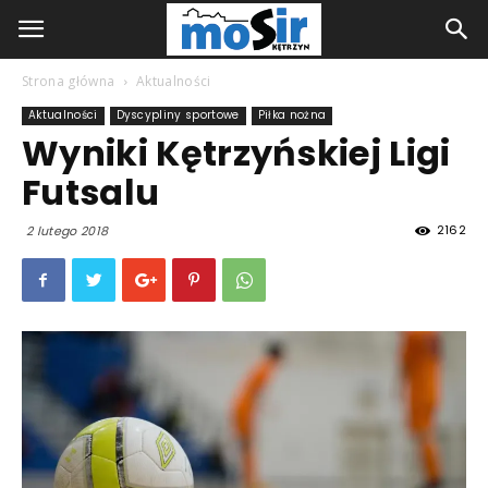
Strona główna
Aktualności
Aktualności
Dyscypliny sportowe
Piłka nożna
Wyniki Kętrzyńskiej Ligi
Futsalu
2162
2 lutego 2018