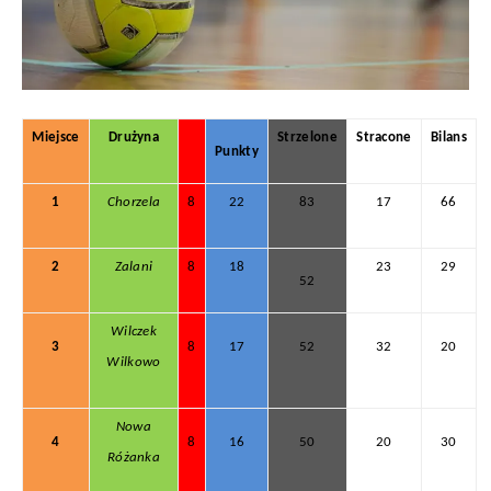
Miejsce
Drużyna
Strzelone
Stracone
Bilans
Punkty
1
Chorzela
8
22
83
17
66
2
Zalani
8
18
23
29
52
Wilczek
3
8
17
52
32
20
Wilkowo
Nowa
4
8
16
50
20
30
Różanka