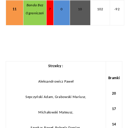
Banda Bez
11
7
0
10
102
-92
Ograniczeń
Strzelcy :
Bramki
Aleksandrowicz Paweł
20
Sepczyński Adam,
Grabowski Mariusz,
17
Michałowski Mateusz,
14
Szynkar Paweł,
Roksela Damian,