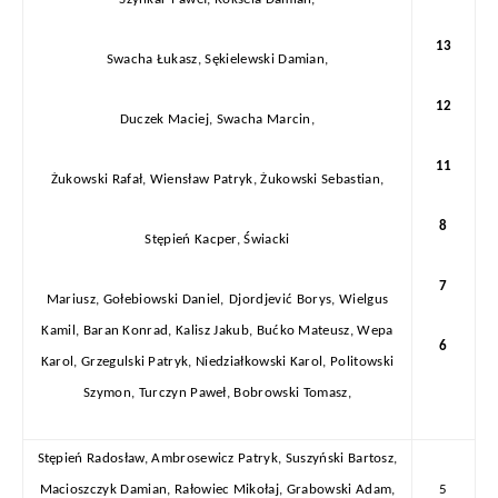
13
Swacha Łukasz, Sękielewski Damian,
12
Duczek Maciej, Swacha Marcin,
11
Żukowski Rafał, Wiensław Patryk,
Żukowski Sebastian,
8
Stępień Kacper, Świacki
7
Mariusz,
Gołebiowski Daniel,
Djordjević Borys,
Wielgus
Kamil,
Baran Konrad,
Kalisz Jakub,
Bućko Mateusz,
Wepa
6
Karol, Grzegulski Patryk,
Niedziałkowski Karol,
Politowski
Szymon, Turczyn Paweł,
Bobrowski Tomasz,
Stępień Radosław,
Ambrosewicz Patryk, Suszyński Bartosz,
Macioszczyk Damian, Rałowiec Mikołaj, Grabowski Adam,
5