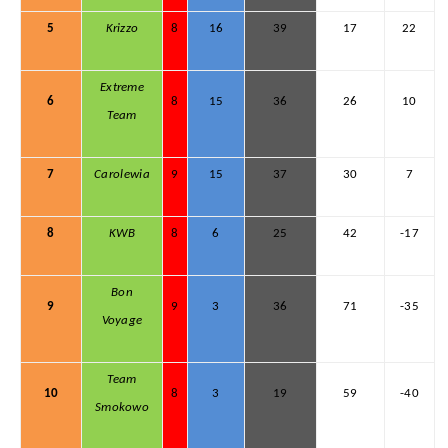
5
Krizzo
8
16
39
17
22
Extreme
6
8
15
36
26
10
Team
7
Carolewia
9
15
37
30
7
8
KWB
8
6
25
42
-17
Bon
9
9
3
36
71
-35
Voyage
Team
10
8
3
19
59
-40
Smokowo