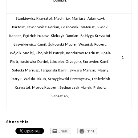
Damian,
Stankiewicz Krzysztof, Machniak Mariusz, Adamczyk
Bartosz, Litwinowicz Adrian, Grabowski Mateusz, Siwicki
Kacper, Pędzich Łukasz, Kielczyk Damian, Bałdyga Krzysztof,
Łysynkiewicz Kamil, Żukowski Maciej, Wożniak Robert,
Wójcik Maciej, Chojnicki Patryk, Bondurow Mariusz, Opala
1
Piotr, Łastówka Daniel, Jakubiec Grzegorz, Surowiec Kamil,
Solecki Mariusz, Targoński Kamil, Skwara Marcin, Masny
Patryk, Wcisło Jakub, Szmyglewski Przemysław, Lebiedziok
Krzysztof, Moroz Kacper , Bednarczyk Marek, Piskorz
Sebastian,
Share this:
Email
Print