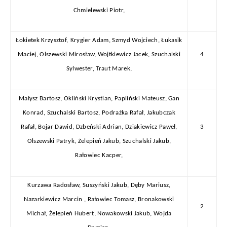
Chmielewski Piotr,
Łokietek Krzysztof,
Krygier Adam, Szmyd Wojciech, Łukasik
Maciej, Olszewski Mirosław, Wojtkiewicz Jacek, Szuchalski
4
Sylwester, Traut Marek,
Małysz Bartosz,
Okliński Krystian, Papliński Mateusz, Gan
Konrad, Szuchalski Bartosz, Podrażka Rafał, Jakubczak
Rafał, Bojar Dawid, Dzbeński Adrian, Dziakiewicz Paweł,
3
Olszewski Patryk, Żelepień Jakub, Szuchalski Jakub,
Rałowiec Kacper,
Kurzawa Radosław, Suszyński Jakub, Dęby Mariusz,
Nazarkiewicz Marcin , Rałowiec Tomasz, Bronakowski
2
Michał, Żelepień Hubert, Nowakowski Jakub, Wojda