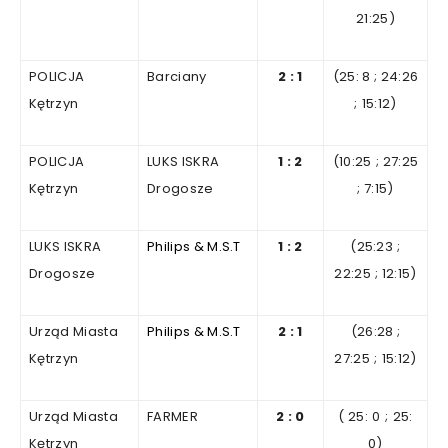
21
:25)
POLICJA
Barciany
2
:
1
(25
: 8
;
24
:26
Kętrzyn
;
15:12)
POLICJA
LUKS ISKRA
1
:
2
(10:25
;
27
:25
Kętrzyn
Drogosze
;
7
:15)
LUKS ISKRA
Philips & M.S.T
1
:
2
(25:23
;
Drogosze
22
:25
;
12
:15)
Urząd Miasta
Philips & M.S.T
2
:
1
(26
:28
;
Kętrzyn
27
:25
;
15:12)
Urząd Miasta
FARMER
2
:
0
(
25
:
0
;
25:
Kętrzyn
0)