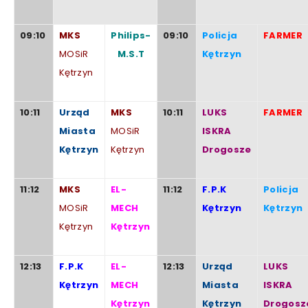
09:10
MKS
Philips-
09:10
Policja
FARMER
MOSiR
M.S.T
Kętrzyn
Kętrzyn
10:11
Urząd
MKS
10:11
LUKS
FARMER
Miasta
MOSiR
ISKRA
Kętrzyn
Kętrzyn
Drogosze
11:12
MKS
EL-
11:12
F.P.K
Policja
MOSiR
MECH
Kętrzyn
Kętrzyn
Kętrzyn
Kętrzyn
12:13
F.P.K
EL-
12:13
Urząd
LUKS
Kętrzyn
MECH
Miasta
ISKRA
Kętrzyn
Kętrzyn
Drogosz