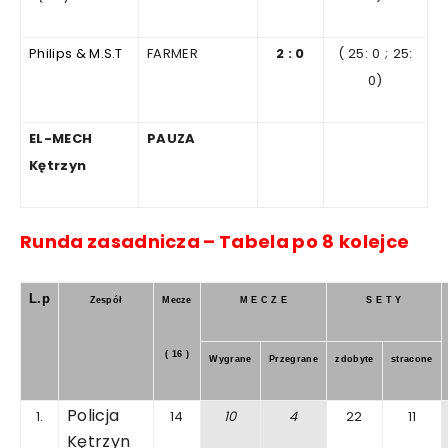
Philips & M.S.T
FARMER
2
:
0
(
25
:
0
;
25:
0)
EL-MECH
PAUZA
Kętrzyn
Runda
zasadnicza
–
Tabela
po
8
kolejce
L.p
Zespół
Mecze
M E C Z E
S E T Y
( 16 )
Wygrane
Przegrane
zdobyte
stracone
Policja
1.
14
10
4
22
11
Kętrzyn