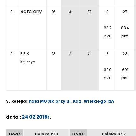
Barciany
8.
16
3
13
9
27
682
834
pkt.
pkt.
9.
F.P.K
13
2
11
8
23
Kętrzyn
620
691
pkt.
pkt.
9. kolejka
hala MOSiR przy ul. Kaz. Wielkiego 12A
data :
24
02.2018r
.
Godz
Boisko
nr
1
Godz
Boisko
nr
2