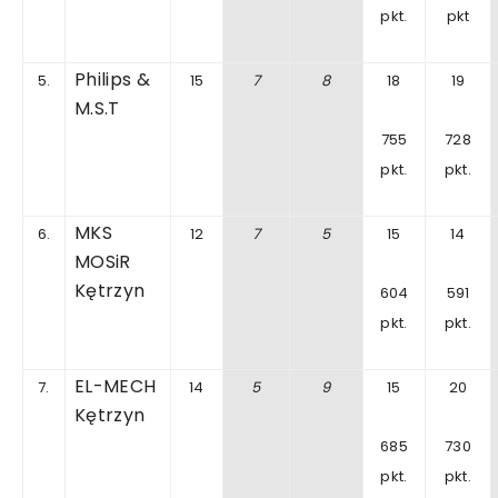
pkt.
pkt
Philips
&
5.
15
7
8
18
19
M.S.T
755
728
pkt.
pkt.
MKS
6.
12
7
5
15
14
MOSiR
Kętrzyn
604
591
pkt.
pkt.
EL-MECH
7.
14
5
9
15
20
Kętrzyn
685
730
pkt.
pkt.