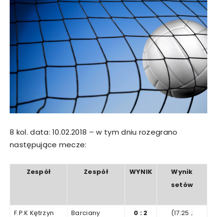
8 kol. data: 10.02.2018 – w tym dniu rozegrano
następujące mecze:
Zespół
Zespół
WYNIK
Wynik
setów
F.P.K Kętrzyn
Barciany
0
:
2
(17:25
;